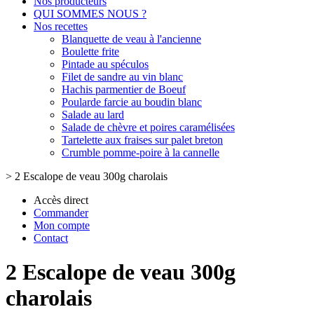
Nos producteurs
QUI SOMMES NOUS ?
Nos recettes
Blanquette de veau à l'ancienne
Boulette frite
Pintade au spéculos
Filet de sandre au vin blanc
Hachis parmentier de Boeuf
Poularde farcie au boudin blanc
Salade au lard
Salade de chèvre et poires caramélisées
Tartelette aux fraises sur palet breton
Crumble pomme-poire à la cannelle
>
2 Escalope de veau 300g charolais
Accès direct
Commander
Mon compte
Contact
2 Escalope de veau 300g
charolais