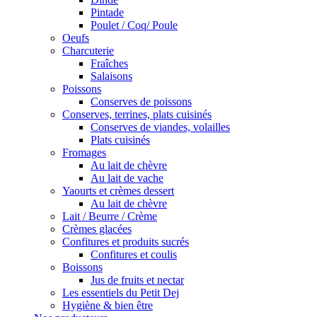
Pintade
Poulet / Coq/ Poule
Oeufs
Charcuterie
Fraîches
Salaisons
Poissons
Conserves de poissons
Conserves, terrines, plats cuisinés
Conserves de viandes, volailles
Plats cuisinés
Fromages
Au lait de chèvre
Au lait de vache
Yaourts et crèmes dessert
Au lait de chèvre
Lait / Beurre / Crème
Crèmes glacées
Confitures et produits sucrés
Confitures et coulis
Boissons
Jus de fruits et nectar
Les essentiels du Petit Dej
Hygiène & bien être