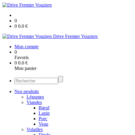
0
0
0.0
€
Drive Fermier Vouziers
Mon compte
0
Favoris
0
0.0
€
Mon panier
Nos produits
Légumes
Viandes
Bœuf
Lapin
Porc
Veau
Volailles
Dinde