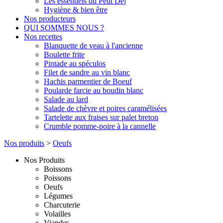
Les essentiels du Petit Dej
Hygiène & bien être
Nos producteurs
QUI SOMMES NOUS ?
Nos recettes
Blanquette de veau à l'ancienne
Boulette frite
Pintade au spéculos
Filet de sandre au vin blanc
Hachis parmentier de Boeuf
Poularde farcie au boudin blanc
Salade au lard
Salade de chèvre et poires caramélisées
Tartelette aux fraises sur palet breton
Crumble pomme-poire à la cannelle
Nos produits
>
Oeufs
Nos Produits
Boissons
Poissons
Oeufs
Légumes
Charcuterie
Volailles
Viandes