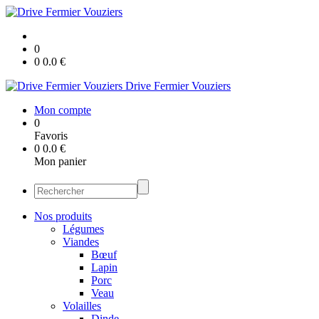
0
0
0.0
€
Drive Fermier Vouziers
Mon compte
0
Favoris
0
0.0
€
Mon panier
Nos produits
Légumes
Viandes
Bœuf
Lapin
Porc
Veau
Volailles
Dinde