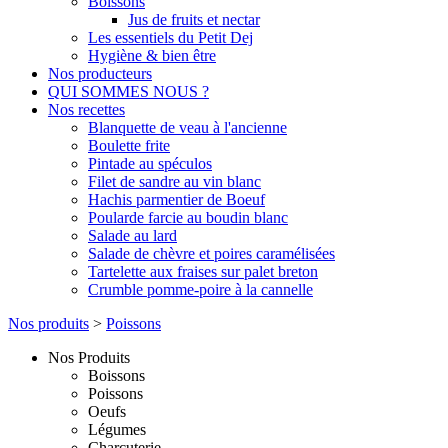
Boissons
Jus de fruits et nectar
Les essentiels du Petit Dej
Hygiène & bien être
Nos producteurs
QUI SOMMES NOUS ?
Nos recettes
Blanquette de veau à l'ancienne
Boulette frite
Pintade au spéculos
Filet de sandre au vin blanc
Hachis parmentier de Boeuf
Poularde farcie au boudin blanc
Salade au lard
Salade de chèvre et poires caramélisées
Tartelette aux fraises sur palet breton
Crumble pomme-poire à la cannelle
Nos produits
>
Poissons
Nos Produits
Boissons
Poissons
Oeufs
Légumes
Charcuterie