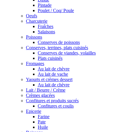
Pintade
Poulet / Coq/ Poule
Oeufs
Charcuterie
Fraîches
Salaisons
Poissons
Conserves de poissons
Conserves, terrines, plats cuisinés
Conserves de viandes, volailles
Plats cuisinés
Fromages
Au lait de chèvre
Au lait de vache
Yaourts et crèmes dessert
Au lait de chèvre
Lait / Beurre / Crème
Crèmes glacées
Confitures et produits sucrés
Confitures et coulis
Epicerie
Farine
Pate
Huile