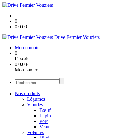
0
0
0.0
€
Drive Fermier Vouziers
Mon compte
0
Favoris
0
0.0
€
Mon panier
Nos produits
Légumes
Viandes
Bœuf
Lapin
Porc
Veau
Volailles
Dinde