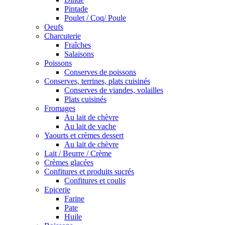
Pintade
Poulet / Coq/ Poule
Oeufs
Charcuterie
Fraîches
Salaisons
Poissons
Conserves de poissons
Conserves, terrines, plats cuisinés
Conserves de viandes, volailles
Plats cuisinés
Fromages
Au lait de chèvre
Au lait de vache
Yaourts et crèmes dessert
Au lait de chèvre
Lait / Beurre / Crème
Crèmes glacées
Confitures et produits sucrés
Confitures et coulis
Epicerie
Farine
Pate
Huile