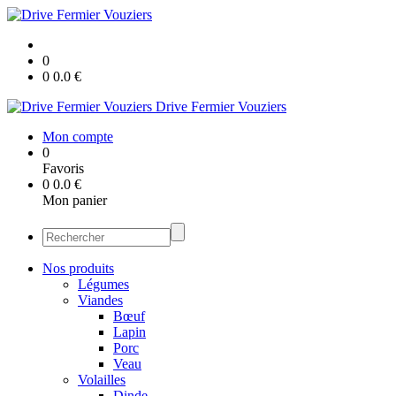
0
0
0.0
€
Drive Fermier Vouziers
Mon compte
0
Favoris
0
0.0
€
Mon panier
Nos produits
Légumes
Viandes
Bœuf
Lapin
Porc
Veau
Volailles
Dinde