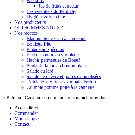
Boissons
Jus de fruits et nectar
Les essentiels du Petit Dej
Hygiène & bien être
Nos producteurs
QUI SOMMES NOUS ?
Nos recettes
Blanquette de veau à l'ancienne
Boulette frite
Pintade au spéculos
Filet de sandre au vin blanc
Hachis parmentier de Boeuf
Poularde farcie au boudin blanc
Salade au lard
Salade de chèvre et poires caramélisées
Tartelette aux fraises sur palet breton
Crumble pomme-poire à la cannelle
>
Bâtonnet Cacahuète coeur coulant caramel individuel
Accès direct
Commander
Mon compte
Contact