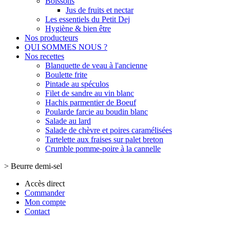
Boissons
Jus de fruits et nectar
Les essentiels du Petit Dej
Hygiène & bien être
Nos producteurs
QUI SOMMES NOUS ?
Nos recettes
Blanquette de veau à l'ancienne
Boulette frite
Pintade au spéculos
Filet de sandre au vin blanc
Hachis parmentier de Boeuf
Poularde farcie au boudin blanc
Salade au lard
Salade de chèvre et poires caramélisées
Tartelette aux fraises sur palet breton
Crumble pomme-poire à la cannelle
>
Beurre demi-sel
Accès direct
Commander
Mon compte
Contact