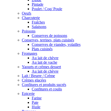
Pintade
Poulet / Coq/ Poule
Oeufs
Charcuterie
Fraîches
Salaisons
Poissons
Conserves de poissons
Conserves, terrines, plats cuisinés
Conserves de viandes, volailles
Plats cuisinés
Fromages
Au lait de chèvre
Au lait de vache
Yaourts et crèmes dessert
Au lait de chèvre
Lait / Beurre / Crème
Crèmes glacées
Confitures et produits sucrés
Confitures et coulis
Epicerie
Farine
Pate
Huile