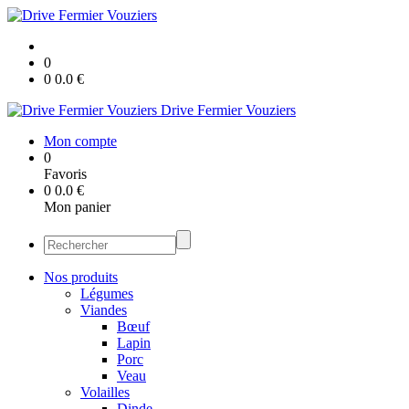
0
0
0.0
€
Drive Fermier Vouziers
Mon compte
0
Favoris
0
0.0
€
Mon panier
Nos produits
Légumes
Viandes
Bœuf
Lapin
Porc
Veau
Volailles
Dinde