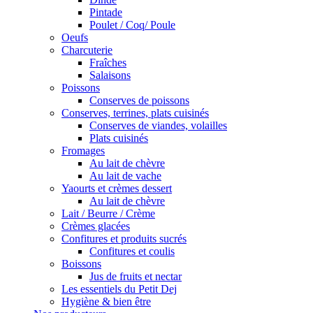
Pintade
Poulet / Coq/ Poule
Oeufs
Charcuterie
Fraîches
Salaisons
Poissons
Conserves de poissons
Conserves, terrines, plats cuisinés
Conserves de viandes, volailles
Plats cuisinés
Fromages
Au lait de chèvre
Au lait de vache
Yaourts et crèmes dessert
Au lait de chèvre
Lait / Beurre / Crème
Crèmes glacées
Confitures et produits sucrés
Confitures et coulis
Boissons
Jus de fruits et nectar
Les essentiels du Petit Dej
Hygiène & bien être