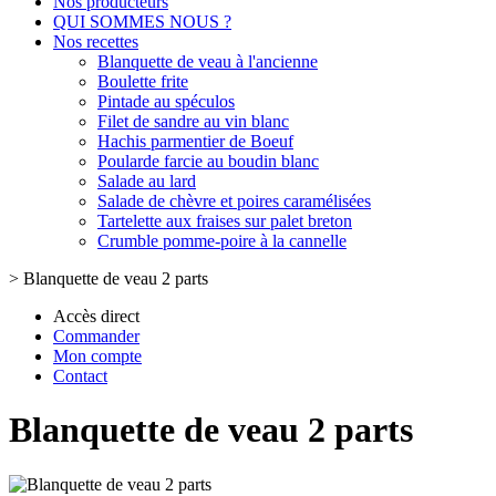
Nos producteurs
QUI SOMMES NOUS ?
Nos recettes
Blanquette de veau à l'ancienne
Boulette frite
Pintade au spéculos
Filet de sandre au vin blanc
Hachis parmentier de Boeuf
Poularde farcie au boudin blanc
Salade au lard
Salade de chèvre et poires caramélisées
Tartelette aux fraises sur palet breton
Crumble pomme-poire à la cannelle
>
Blanquette de veau 2 parts
Accès direct
Commander
Mon compte
Contact
Blanquette de veau 2 parts