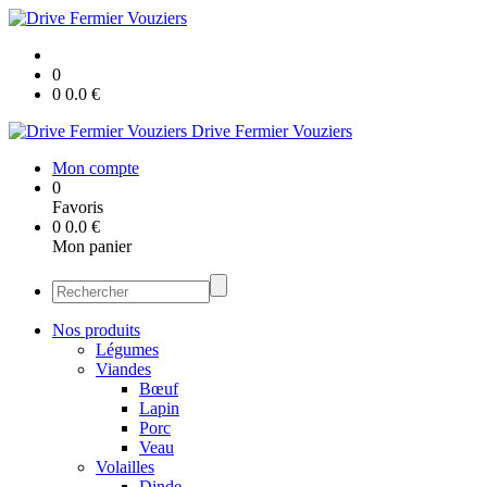
0
0
0.0
€
Drive Fermier Vouziers
Mon compte
0
Favoris
0
0.0
€
Mon panier
Nos produits
Légumes
Viandes
Bœuf
Lapin
Porc
Veau
Volailles
Dinde