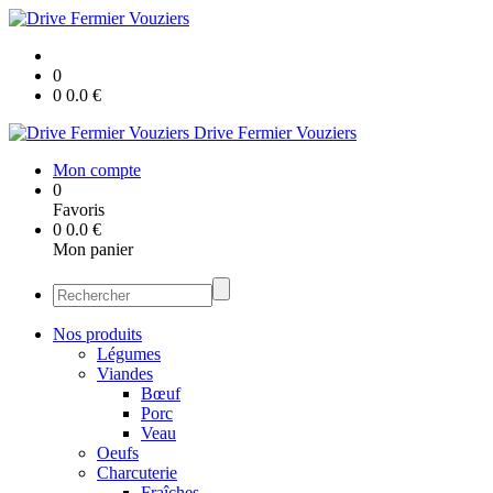
0
0
0.0
€
Drive Fermier Vouziers
Mon compte
0
Favoris
0
0.0
€
Mon panier
Nos produits
Légumes
Viandes
Bœuf
Porc
Veau
Oeufs
Charcuterie
Fraîches