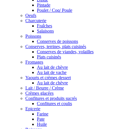
Pintade
Poulet / Coq/ Poule
Oeufs
Charcuterie
Fraîches
Salaisons
Poissons
Conserves de poissons
Conserves, terrines, plats cuisinés
Conserves de viandes, volailles
Plats cuisinés
Fromages
Au lait de chèvre
Au lait de vache
Yaourts et crèmes dessert
Au lait de chèvre
Lait / Beurre / Crème
Crèmes glacées
Confitures et produits sucrés
Confitures et coulis
Epicerie
Farine
Pate
Huile