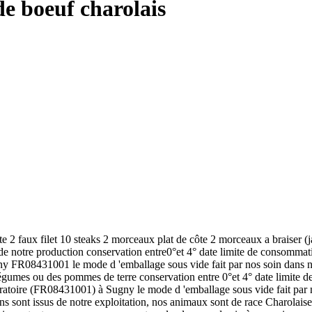
de boeuf charolais
e 2 faux filet 10 steaks 2 morceaux plat de côte 2 morceaux a braiser (
 notre production conservation entre0°et 4° date limite de consommation
 FR08431001 le mode d 'emballage sous vide fait par nos soin dans no
légumes ou des pommes de terre conservation entre 0°et 4° date limite d
atoire (FR08431001) à Sugny le mode d 'emballage sous vide fait par 
ns sont issus de notre exploitation, nos animaux sont de race Charolais