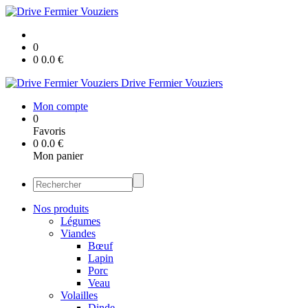
0
0
0.0
€
Drive Fermier Vouziers
Mon compte
0
Favoris
0
0.0
€
Mon panier
Nos produits
Légumes
Viandes
Bœuf
Lapin
Porc
Veau
Volailles
Dinde