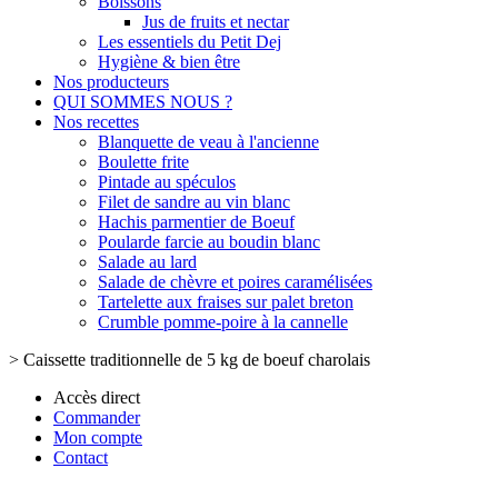
Boissons
Jus de fruits et nectar
Les essentiels du Petit Dej
Hygiène & bien être
Nos producteurs
QUI SOMMES NOUS ?
Nos recettes
Blanquette de veau à l'ancienne
Boulette frite
Pintade au spéculos
Filet de sandre au vin blanc
Hachis parmentier de Boeuf
Poularde farcie au boudin blanc
Salade au lard
Salade de chèvre et poires caramélisées
Tartelette aux fraises sur palet breton
Crumble pomme-poire à la cannelle
>
Caissette traditionnelle de 5 kg de boeuf charolais
Accès direct
Commander
Mon compte
Contact