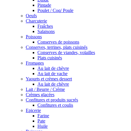
Pintade
Poulet / Coq/ Poule
Oeufs
Charcuterie
Fraîches
Salaisons
Poissons
Conserves de poissons
Conserves, terrines, plats cuisinés
Conserves de viandes, volailles
Plats cuisinés
Fromages
Au lait de chèvre
Au lait de vache
Yaourts et crèmes dessert
Au lait de chèvre
Lait / Beurre / Crème
Crèmes glacées
Confitures et produits sucrés
Confitures et coulis
Epicerie
Farine
Pate
Huile