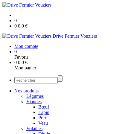
0
0
0.0
€
Drive Fermier Vouziers
Mon compte
0
Favoris
0
0.0
€
Mon panier
Nos produits
Légumes
Viandes
Bœuf
Lapin
Porc
Veau
Volailles
Dinde