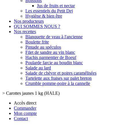
Boissons
Jus de fruits et nectar
Les essentiels du Petit Dej
Hygiène & bien être
Nos producteurs
QUI SOMMES NOUS ?
Nos recettes
Blanquette de veau à l'ancienne
Boulette frite
Pintade au spéculos
Filet de sandre au vin blanc
Hachis parmentier de Boeuf
Poularde farcie au boudin blanc
Salade au lard
Salade de chèvre et poires caramélisées
Tartelette aux fraises sur palet breton
Crumble pomme-poire à la cannelle
>
Carottes jaunes 1 kg (HALE)
Accès direct
Commander
Mon compte
Contact