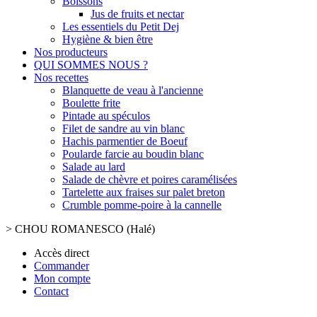
Boissons
Jus de fruits et nectar
Les essentiels du Petit Dej
Hygiène & bien être
Nos producteurs
QUI SOMMES NOUS ?
Nos recettes
Blanquette de veau à l'ancienne
Boulette frite
Pintade au spéculos
Filet de sandre au vin blanc
Hachis parmentier de Boeuf
Poularde farcie au boudin blanc
Salade au lard
Salade de chèvre et poires caramélisées
Tartelette aux fraises sur palet breton
Crumble pomme-poire à la cannelle
>
CHOU ROMANESCO (Halé)
Accès direct
Commander
Mon compte
Contact