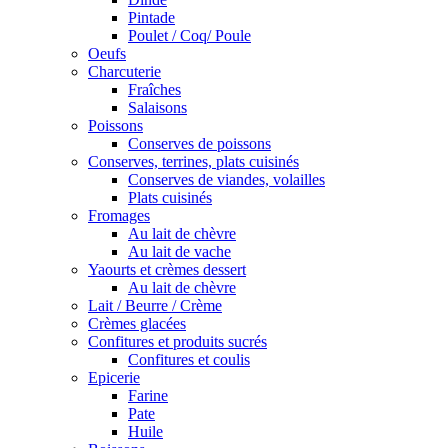
Pintade
Poulet / Coq/ Poule
Oeufs
Charcuterie
Fraîches
Salaisons
Poissons
Conserves de poissons
Conserves, terrines, plats cuisinés
Conserves de viandes, volailles
Plats cuisinés
Fromages
Au lait de chèvre
Au lait de vache
Yaourts et crèmes dessert
Au lait de chèvre
Lait / Beurre / Crème
Crèmes glacées
Confitures et produits sucrés
Confitures et coulis
Epicerie
Farine
Pate
Huile