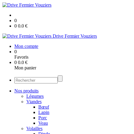
0
0
0.0
€
Drive Fermier Vouziers
Mon compte
0
Favoris
0
0.0
€
Mon panier
Nos produits
Légumes
Viandes
Bœuf
Lapin
Porc
Veau
Volailles
Dinde