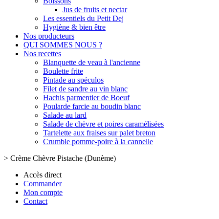
Boissons
Jus de fruits et nectar
Les essentiels du Petit Dej
Hygiène & bien être
Nos producteurs
QUI SOMMES NOUS ?
Nos recettes
Blanquette de veau à l'ancienne
Boulette frite
Pintade au spéculos
Filet de sandre au vin blanc
Hachis parmentier de Boeuf
Poularde farcie au boudin blanc
Salade au lard
Salade de chèvre et poires caramélisées
Tartelette aux fraises sur palet breton
Crumble pomme-poire à la cannelle
>
Crème Chèvre Pistache (Dunème)
Accès direct
Commander
Mon compte
Contact