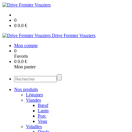
0
0
0.0
€
Drive Fermier Vouziers
Mon compte
0
Favoris
0
0.0
€
Mon panier
Nos produits
Légumes
Viandes
Bœuf
Lapin
Porc
Veau
Volailles
Dinde