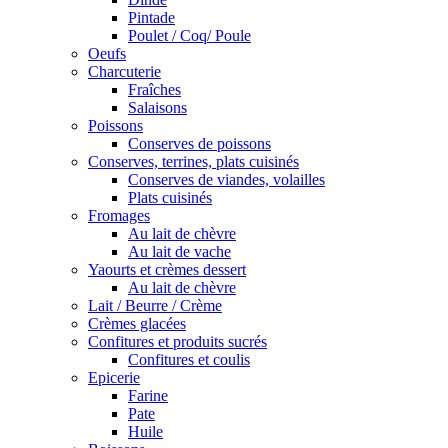
Pintade
Poulet / Coq/ Poule
Oeufs
Charcuterie
Fraîches
Salaisons
Poissons
Conserves de poissons
Conserves, terrines, plats cuisinés
Conserves de viandes, volailles
Plats cuisinés
Fromages
Au lait de chèvre
Au lait de vache
Yaourts et crèmes dessert
Au lait de chèvre
Lait / Beurre / Crème
Crèmes glacées
Confitures et produits sucrés
Confitures et coulis
Epicerie
Farine
Pate
Huile