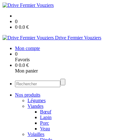
0
0
0.0
€
Drive Fermier Vouziers
Mon compte
0
Favoris
0
0.0
€
Mon panier
Nos produits
Légumes
Viandes
Bœuf
Lapin
Porc
Veau
Volailles
Dinde