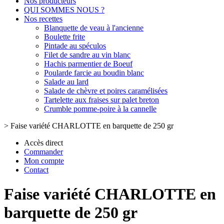
Nos producteurs
QUI SOMMES NOUS ?
Nos recettes
Blanquette de veau à l'ancienne
Boulette frite
Pintade au spéculos
Filet de sandre au vin blanc
Hachis parmentier de Boeuf
Poularde farcie au boudin blanc
Salade au lard
Salade de chèvre et poires caramélisées
Tartelette aux fraises sur palet breton
Crumble pomme-poire à la cannelle
>
Faise variété CHARLOTTE en barquette de 250 gr
Accès direct
Commander
Mon compte
Contact
Faise variété CHARLOTTE en
barquette de 250 gr