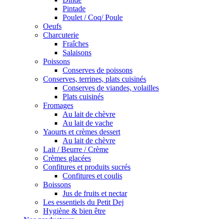
Pintade
Poulet / Coq/ Poule
Oeufs
Charcuterie
Fraîches
Salaisons
Poissons
Conserves de poissons
Conserves, terrines, plats cuisinés
Conserves de viandes, volailles
Plats cuisinés
Fromages
Au lait de chèvre
Au lait de vache
Yaourts et crèmes dessert
Au lait de chèvre
Lait / Beurre / Crème
Crèmes glacées
Confitures et produits sucrés
Confitures et coulis
Boissons
Jus de fruits et nectar
Les essentiels du Petit Dej
Hygiène & bien être