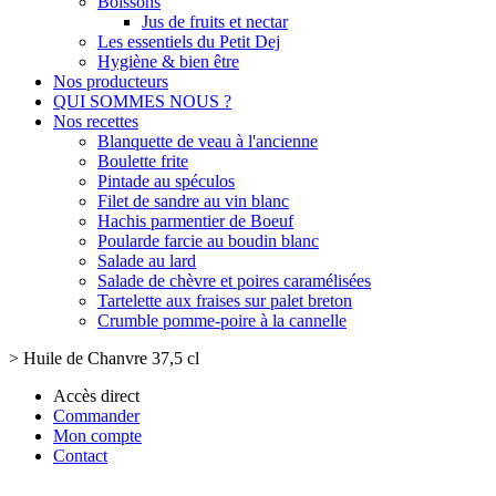
Boissons
Jus de fruits et nectar
Les essentiels du Petit Dej
Hygiène & bien être
Nos producteurs
QUI SOMMES NOUS ?
Nos recettes
Blanquette de veau à l'ancienne
Boulette frite
Pintade au spéculos
Filet de sandre au vin blanc
Hachis parmentier de Boeuf
Poularde farcie au boudin blanc
Salade au lard
Salade de chèvre et poires caramélisées
Tartelette aux fraises sur palet breton
Crumble pomme-poire à la cannelle
>
Huile de Chanvre 37,5 cl
Accès direct
Commander
Mon compte
Contact