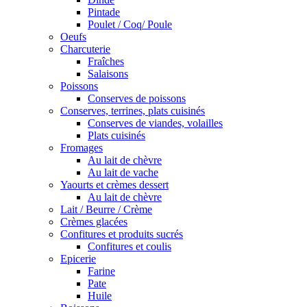
Pintade
Poulet / Coq/ Poule
Oeufs
Charcuterie
Fraîches
Salaisons
Poissons
Conserves de poissons
Conserves, terrines, plats cuisinés
Conserves de viandes, volailles
Plats cuisinés
Fromages
Au lait de chèvre
Au lait de vache
Yaourts et crèmes dessert
Au lait de chèvre
Lait / Beurre / Crème
Crèmes glacées
Confitures et produits sucrés
Confitures et coulis
Epicerie
Farine
Pate
Huile