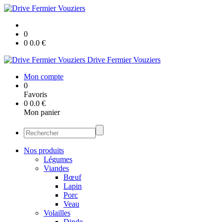
0
0
0.0
€
Drive Fermier Vouziers
Mon compte
0
Favoris
0
0.0
€
Mon panier
Nos produits
Légumes
Viandes
Bœuf
Lapin
Porc
Veau
Volailles
Dinde