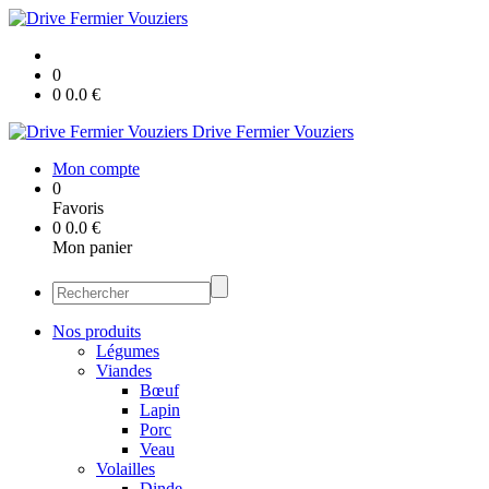
0
0
0.0
€
Drive Fermier Vouziers
Mon compte
0
Favoris
0
0.0
€
Mon panier
Nos produits
Légumes
Viandes
Bœuf
Lapin
Porc
Veau
Volailles
Dinde