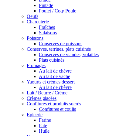
Pintade
Poulet / Coq/ Poule
Oeufs
Charcuterie
Fraîches
Salaisons
Poissons
Conserves de poissons
Conserves, terrines, plats cuisinés
Conserves de viandes, volailles
Plats cuisinés
Fromages
Au lait de chèvre
Au lait de vache
Yaourts et crèmes dessert
Au lait de chèvre
Lait / Beurre / Crème
Crèmes glacées
Confitures et produits sucrés
Confitures et coulis
Epicerie
Farine
Pate
Huile