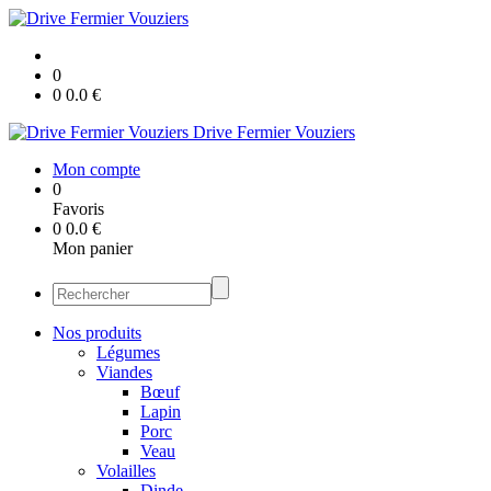
0
0
0.0
€
Drive Fermier Vouziers
Mon compte
0
Favoris
0
0.0
€
Mon panier
Nos produits
Légumes
Viandes
Bœuf
Lapin
Porc
Veau
Volailles
Dinde