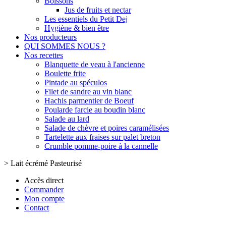
Boissons
Jus de fruits et nectar
Les essentiels du Petit Dej
Hygiène & bien être
Nos producteurs
QUI SOMMES NOUS ?
Nos recettes
Blanquette de veau à l'ancienne
Boulette frite
Pintade au spéculos
Filet de sandre au vin blanc
Hachis parmentier de Boeuf
Poularde farcie au boudin blanc
Salade au lard
Salade de chèvre et poires caramélisées
Tartelette aux fraises sur palet breton
Crumble pomme-poire à la cannelle
>
Lait écrémé Pasteurisé
Accès direct
Commander
Mon compte
Contact