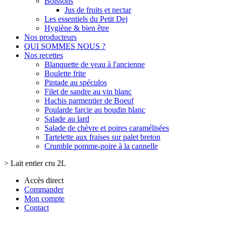
Boissons
Jus de fruits et nectar
Les essentiels du Petit Dej
Hygiène & bien être
Nos producteurs
QUI SOMMES NOUS ?
Nos recettes
Blanquette de veau à l'ancienne
Boulette frite
Pintade au spéculos
Filet de sandre au vin blanc
Hachis parmentier de Boeuf
Poularde farcie au boudin blanc
Salade au lard
Salade de chèvre et poires caramélisées
Tartelette aux fraises sur palet breton
Crumble pomme-poire à la cannelle
>
Lait entier cru 2L
Accès direct
Commander
Mon compte
Contact