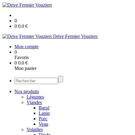
0
0
0.0
€
Drive Fermier Vouziers
Mon compte
0
Favoris
0
0.0
€
Mon panier
Nos produits
Légumes
Viandes
Bœuf
Lapin
Porc
Veau
Volailles
Dinde