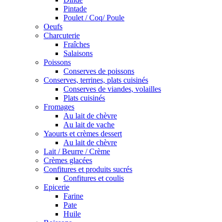
Pintade
Poulet / Coq/ Poule
Oeufs
Charcuterie
Fraîches
Salaisons
Poissons
Conserves de poissons
Conserves, terrines, plats cuisinés
Conserves de viandes, volailles
Plats cuisinés
Fromages
Au lait de chèvre
Au lait de vache
Yaourts et crèmes dessert
Au lait de chèvre
Lait / Beurre / Crème
Crèmes glacées
Confitures et produits sucrés
Confitures et coulis
Epicerie
Farine
Pate
Huile