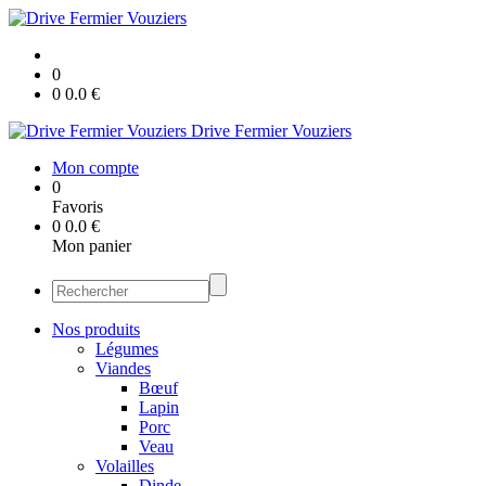
0
0
0.0
€
Drive Fermier Vouziers
Mon compte
0
Favoris
0
0.0
€
Mon panier
Nos produits
Légumes
Viandes
Bœuf
Lapin
Porc
Veau
Volailles
Dinde