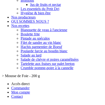
Boissons
Jus de fruits et nectar
Les essentiels du Petit Dej
Hygiène & bien être
Nos producteurs
QUI SOMMES NOUS ?
Nos recettes
Blanquette de veau à l'ancienne
Boulette frite
Pintade au spéculos
Filet de sandre au vin blanc
Hachis parmentier de Boeuf
Poularde farcie au boudin blanc
Salade au lard
Salade de chèvre et poires caramélisées
Tartelette aux fraises sur palet breton
Crumble pomme-poire à la cannelle
>
Mousse de Foie - 200 g
Accès direct
Commander
Mon compte
Contact