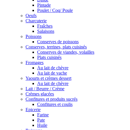
Pintade
Poulet / Coq/ Poule
Oeufs
Charcuterie
Fraîches
Salaisons
Poissons
Conserves de poissons
Conserves, terrines, plats cuisinés
Conserves de viandes, volailles
Plats cuisinés
Fromages
Au lait de chèvre
Au lait de vache
Yaourts et crèmes dessert
Au lait de chèvre
Lait / Beurre / Crème
Crèmes glacées
Confitures et produits sucrés
Confitures et coulis
Epicerie
Farine
Pate
Huile