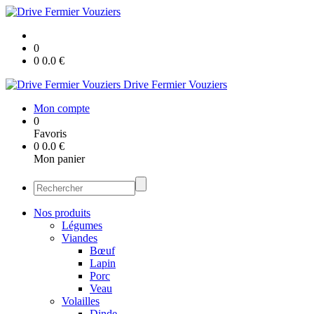
0
0
0.0
€
Drive Fermier Vouziers
Mon compte
0
Favoris
0
0.0
€
Mon panier
Nos produits
Légumes
Viandes
Bœuf
Lapin
Porc
Veau
Volailles
Dinde