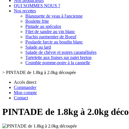
Nos producteurs
QUI SOMMES NOUS ?
Nos recettes
Blanquette de veau à l'ancienne
Boulette frite
Pintade au spéculos
Filet de sandre au vin blanc
Hachis parmentier de Boeuf
Poularde farcie au boudin blanc
Salade au lard
Salade de chèvre et poires caramélisées
Tartelette aux fraises sur palet breton
Crumble pomme-poire à la cannelle
>
PINTADE de 1.8kg à 2.0kg découpée
Accès direct
Commander
Mon compte
Contact
PINTADE de 1.8kg à 2.0kg déc