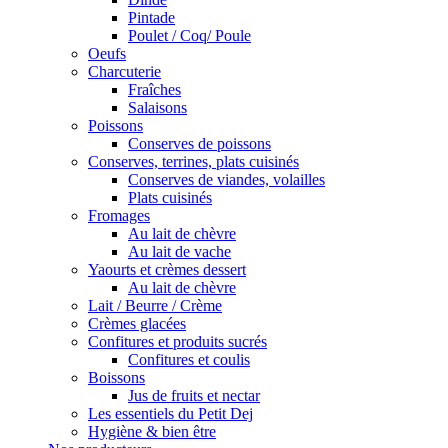
Pintade
Poulet / Coq/ Poule
Oeufs
Charcuterie
Fraîches
Salaisons
Poissons
Conserves de poissons
Conserves, terrines, plats cuisinés
Conserves de viandes, volailles
Plats cuisinés
Fromages
Au lait de chèvre
Au lait de vache
Yaourts et crèmes dessert
Au lait de chèvre
Lait / Beurre / Crème
Crèmes glacées
Confitures et produits sucrés
Confitures et coulis
Boissons
Jus de fruits et nectar
Les essentiels du Petit Dej
Hygiène & bien être