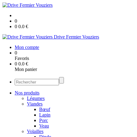
0
0
0.0
€
Drive Fermier Vouziers
Mon compte
0
Favoris
0
0.0
€
Mon panier
Nos produits
Légumes
Viandes
Bœuf
Lapin
Porc
Veau
Volailles
Dinde