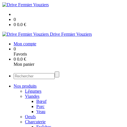
0
0
0.0
€
Drive Fermier Vouziers
Mon compte
0
Favoris
0
0.0
€
Mon panier
Nos produits
Légumes
Viandes
Bœuf
Porc
Veau
Oeufs
Charcuterie
Fraîches