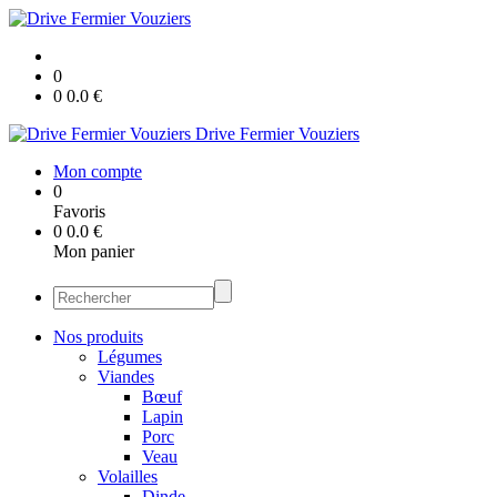
0
0
0.0
€
Drive Fermier Vouziers
Mon compte
0
Favoris
0
0.0
€
Mon panier
Nos produits
Légumes
Viandes
Bœuf
Lapin
Porc
Veau
Volailles
Dinde