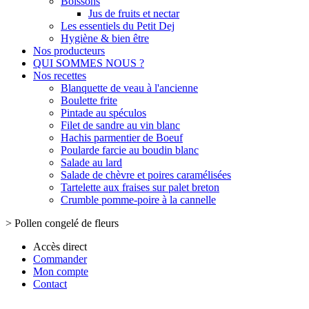
Boissons
Jus de fruits et nectar
Les essentiels du Petit Dej
Hygiène & bien être
Nos producteurs
QUI SOMMES NOUS ?
Nos recettes
Blanquette de veau à l'ancienne
Boulette frite
Pintade au spéculos
Filet de sandre au vin blanc
Hachis parmentier de Boeuf
Poularde farcie au boudin blanc
Salade au lard
Salade de chèvre et poires caramélisées
Tartelette aux fraises sur palet breton
Crumble pomme-poire à la cannelle
>
Pollen congelé de fleurs
Accès direct
Commander
Mon compte
Contact