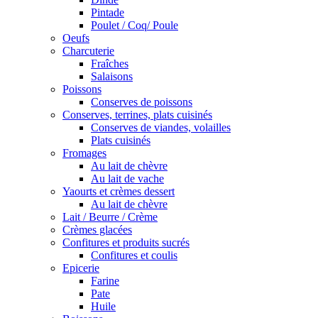
Pintade
Poulet / Coq/ Poule
Oeufs
Charcuterie
Fraîches
Salaisons
Poissons
Conserves de poissons
Conserves, terrines, plats cuisinés
Conserves de viandes, volailles
Plats cuisinés
Fromages
Au lait de chèvre
Au lait de vache
Yaourts et crèmes dessert
Au lait de chèvre
Lait / Beurre / Crème
Crèmes glacées
Confitures et produits sucrés
Confitures et coulis
Epicerie
Farine
Pate
Huile