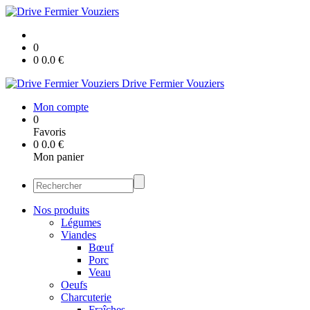
0
0
0.0
€
Drive Fermier Vouziers
Mon compte
0
Favoris
0
0.0
€
Mon panier
Nos produits
Légumes
Viandes
Bœuf
Porc
Veau
Oeufs
Charcuterie
Fraîches