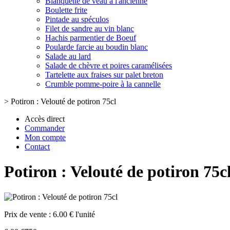
Blanquette de veau à l'ancienne
Boulette frite
Pintade au spéculos
Filet de sandre au vin blanc
Hachis parmentier de Boeuf
Poularde farcie au boudin blanc
Salade au lard
Salade de chèvre et poires caramélisées
Tartelette aux fraises sur palet breton
Crumble pomme-poire à la cannelle
>
Potiron : Velouté de potiron 75cl
Accès direct
Commander
Mon compte
Contact
Potiron : Velouté de potiron 75c
Prix de vente :
6.00 € l'unité