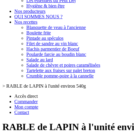
Les essentiels du Petit Dej
Hygiène & bien être
Nos producteurs
QUI SOMMES NOUS ?
Nos recettes
Blanquette de veau à l'ancienne
Boulette frite
Pintade au spéculos
Filet de sandre au vin blanc
Hachis parmentier de Boeuf
Poularde farcie au boudin blanc
Salade au lard
Salade de chèvre et poires caramélisées
Tartelette aux fraises sur palet breton
Crumble pomme-poire à la cannelle
>
RABLE de LAPIN à l'unité environ 540g
Accès direct
Commander
Mon compte
Contact
RABLE de LAPIN à l'unité envi