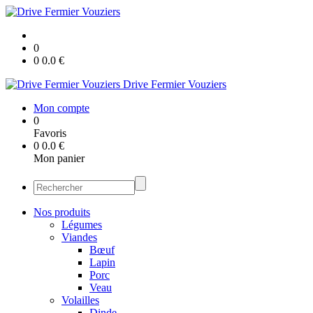
0
0
0.0
€
Drive Fermier Vouziers
Mon compte
0
Favoris
0
0.0
€
Mon panier
Nos produits
Légumes
Viandes
Bœuf
Lapin
Porc
Veau
Volailles
Dinde