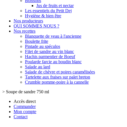
Boissons
Jus de fruits et nectar
Les essentiels du Petit Dej
Hygiène & bien être
Nos producteurs
QUI SOMMES NOUS ?
Nos recettes
Blanquette de veau à l'ancienne
Boulette frite
Pintade au spéculos
Filet de sandre au vin blanc
Hachis parmentier de Boeuf
Poularde farcie au boudin blanc
Salade au lard
Salade de chèvre et poires caramélisées
Tartelette aux fraises sur palet breton
Crumble pomme-poire à la cannelle
>
Soupe de sandre 750 ml
Accès direct
Commander
Mon compte
Contact