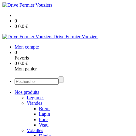
0
0
0.0
€
Drive Fermier Vouziers
Mon compte
0
Favoris
0
0.0
€
Mon panier
Nos produits
Légumes
Viandes
Bœuf
Lapin
Porc
Veau
Volailles
Dinde