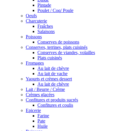
Pintade
Poulet / Coq/ Poule
Oeufs
Charcuterie
Fraîches
Salaisons
Poissons
Conserves de poissons
Conserves, terrines, plats cuisinés
Conserves de viandes, volailles
Plats cuisinés
Fromages
Au lait de chèvre
Au lait de vache
Yaourts et crèmes dessert
Au lait de chèvre
Lait / Beurre / Crème
Crèmes glacées
Confitures et produits sucrés
Confitures et coulis
Epicerie
Farine
Pate
Huile