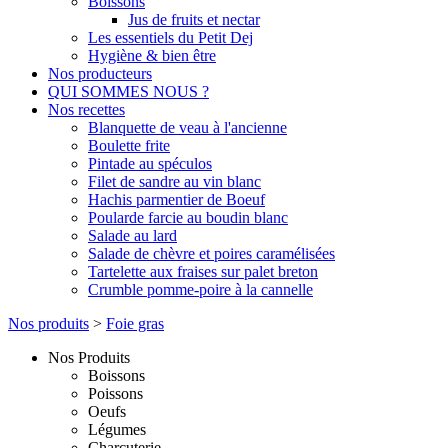
Boissons
Jus de fruits et nectar
Les essentiels du Petit Dej
Hygiène & bien être
Nos producteurs
QUI SOMMES NOUS ?
Nos recettes
Blanquette de veau à l'ancienne
Boulette frite
Pintade au spéculos
Filet de sandre au vin blanc
Hachis parmentier de Boeuf
Poularde farcie au boudin blanc
Salade au lard
Salade de chèvre et poires caramélisées
Tartelette aux fraises sur palet breton
Crumble pomme-poire à la cannelle
Nos produits
>
Foie gras
Nos Produits
Boissons
Poissons
Oeufs
Légumes
Charcuterie