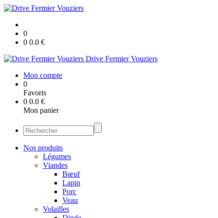
0
0
0.0
€
Drive Fermier Vouziers
Mon compte
0
Favoris
0
0.0
€
Mon panier
Nos produits
Légumes
Viandes
Bœuf
Lapin
Porc
Veau
Volailles
Dinde