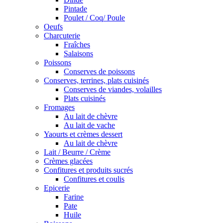
Pintade
Poulet / Coq/ Poule
Oeufs
Charcuterie
Fraîches
Salaisons
Poissons
Conserves de poissons
Conserves, terrines, plats cuisinés
Conserves de viandes, volailles
Plats cuisinés
Fromages
Au lait de chèvre
Au lait de vache
Yaourts et crèmes dessert
Au lait de chèvre
Lait / Beurre / Crème
Crèmes glacées
Confitures et produits sucrés
Confitures et coulis
Epicerie
Farine
Pate
Huile