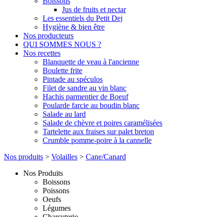
Boissons
Jus de fruits et nectar
Les essentiels du Petit Dej
Hygiène & bien être
Nos producteurs
QUI SOMMES NOUS ?
Nos recettes
Blanquette de veau à l'ancienne
Boulette frite
Pintade au spéculos
Filet de sandre au vin blanc
Hachis parmentier de Boeuf
Poularde farcie au boudin blanc
Salade au lard
Salade de chèvre et poires caramélisées
Tartelette aux fraises sur palet breton
Crumble pomme-poire à la cannelle
Nos produits
>
Volailles
>
Cane/Canard
Nos Produits
Boissons
Poissons
Oeufs
Légumes
Charcuterie