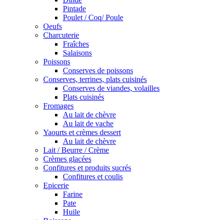
Pintade
Poulet / Coq/ Poule
Oeufs
Charcuterie
Fraîches
Salaisons
Poissons
Conserves de poissons
Conserves, terrines, plats cuisinés
Conserves de viandes, volailles
Plats cuisinés
Fromages
Au lait de chèvre
Au lait de vache
Yaourts et crèmes dessert
Au lait de chèvre
Lait / Beurre / Crème
Crèmes glacées
Confitures et produits sucrés
Confitures et coulis
Epicerie
Farine
Pate
Huile