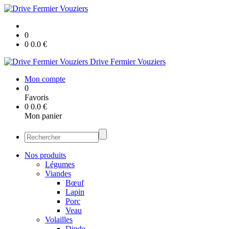
0
0
0.0
€
Drive Fermier Vouziers
Mon compte
0
Favoris
0
0.0
€
Mon panier
Nos produits
Légumes
Viandes
Bœuf
Lapin
Porc
Veau
Volailles
Dinde