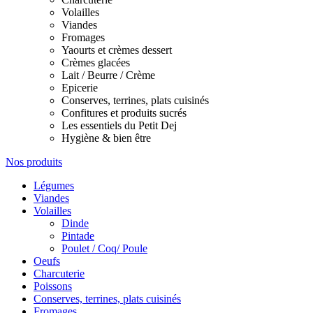
Volailles
Viandes
Fromages
Yaourts et crèmes dessert
Crèmes glacées
Lait / Beurre / Crème
Epicerie
Conserves, terrines, plats cuisinés
Confitures et produits sucrés
Les essentiels du Petit Dej
Hygiène & bien être
Nos produits
Légumes
Viandes
Volailles
Dinde
Pintade
Poulet / Coq/ Poule
Oeufs
Charcuterie
Poissons
Conserves, terrines, plats cuisinés
Fromages