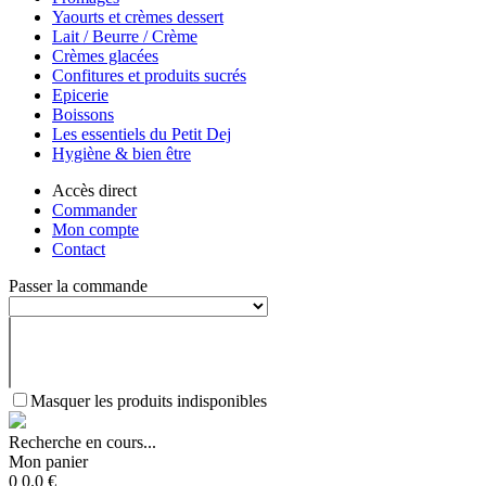
Yaourts et crèmes dessert
Lait / Beurre / Crème
Crèmes glacées
Confitures et produits sucrés
Epicerie
Boissons
Les essentiels du Petit Dej
Hygiène & bien être
Accès direct
Commander
Mon compte
Contact
Passer la commande
Masquer les produits indisponibles
Recherche en cours...
Mon panier
0
0.0
€