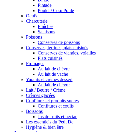
Pintade
Poulet / Coq/ Poule
Oeufs
Charcuterie
Fraîches
Salaisons
Poissons
Conserves de poissons
Conserves, terrines, plats cuisinés
Conserves de viandes, volailles
Plats cuisinés
Fromages
Au lait de chèvre
Au lait de vache
Yaourts et crèmes dessert
Au lait de chèvre
Lait / Beurre / Crème
Crèmes glacées
Confitures et produits sucrés
Confitures et coulis
Boissons
Jus de fruits et nectar
Les essentiels du Petit Dej
Hygiène & bien être