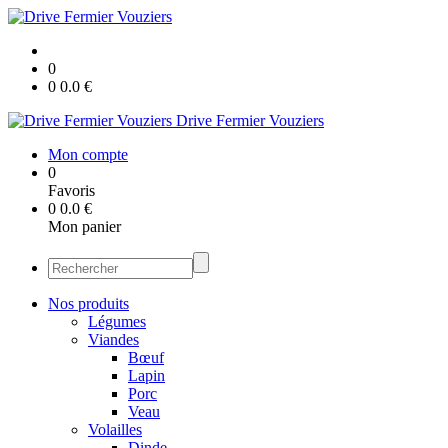
0
0
0.0
€
Drive Fermier Vouziers
Mon compte
0
Favoris
0
0.0
€
Mon panier
Nos produits
Légumes
Viandes
Bœuf
Lapin
Porc
Veau
Volailles
Dinde